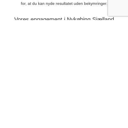
for, at du kan nyde resultatet uden bekymringer.
Vores engagement i Nykøbing Sjælland
Vi er stolte af vores engagement i Nykøbing Sjælland og vores
trofaste kundekreds. Som erfarne anlægsgartnere udvikler vi
konstant vores kompetencer med kurser og videreuddannelse.
Vælg Jørgensen & Søn Multiservice som din anlægsgartner i
Nykøbing Sjælland, og lad os sammen skabe din drømmehave.
Kontakt os
Hvad siger vores kunder?





GODKENDT RESULTAT!
Godt resultat - alle aftaler overholdt.