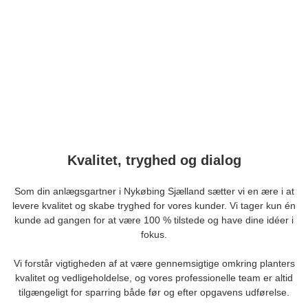
Flisebelægning
Ønsker du en professionel anlagt støttemur til haven eller
en ny flisebelægning til at pynte terrassen? Se, hvad
vores erfarne brolæggere kan gøre for dig her.
Kvalitet, tryghed og dialog
Som din anlægsgartner i Nykøbing Sjælland sætter vi en ære i at
levere kvalitet og skabe tryghed for vores kunder. Vi tager kun én
kunde ad gangen for at være 100 % tilstede og have dine idéer i
fokus.
Vi forstår vigtigheden af at være gennemsigtige omkring planters
kvalitet og vedligeholdelse, og vores professionelle team er altid
tilgængeligt for sparring både før og efter opgavens udførelse.